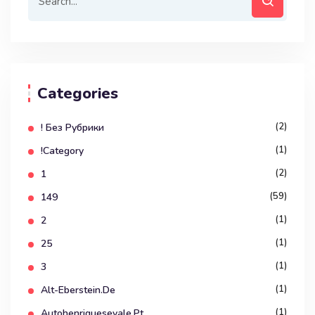
Categories
(2)
! Без Рубрики
(1)
!Category
(2)
1
(59)
149
(1)
2
(1)
25
(1)
3
(1)
Alt-Eberstein.de
(1)
Autohenriquesevale.pt