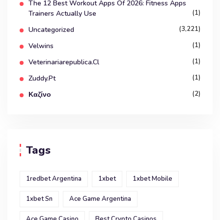
The 12 Best Workout Apps Of 2026: Fitness Apps
(1)
Trainers Actually Use
(3,221)
Uncategorized
(1)
Velwins
(1)
Veterinariarepublica.cl
(1)
Zuddy.pt
(2)
Καζίνο
Tags
1redbet Argentina
1xbet
1xbet Mobile
1xbet Sn
Ace Game Argentina
Ace Game Casino
Best Crypto Casinos