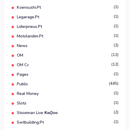
(1)
Koensushi.pt
(1)
Legarage.pt
(1)
Liderpneus.pt
(1)
Motolandim.pt
(2)
News
(12)
OM
(12)
OM Cc
(1)
Pages
(445)
Public
(1)
Real Money
(1)
Slots
(2)
Stoiximan Live Καζίνο
(1)
Swtbuilding.pt