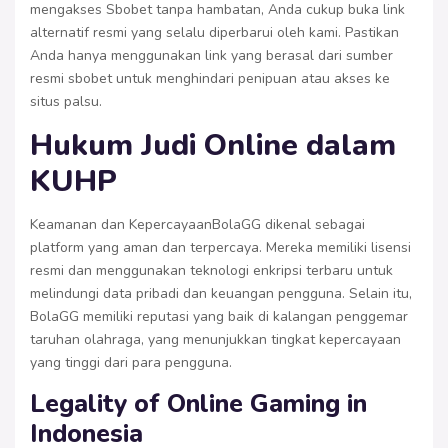
mengakses Sbobet tanpa hambatan, Anda cukup buka link
alternatif resmi yang selalu diperbarui oleh kami. Pastikan
Anda hanya menggunakan link yang berasal dari sumber
resmi sbobet untuk menghindari penipuan atau akses ke
situs palsu.
Hukum Judi Online dalam
KUHP
Keamanan dan KepercayaanBolaGG dikenal sebagai
platform yang aman dan terpercaya. Mereka memiliki lisensi
resmi dan menggunakan teknologi enkripsi terbaru untuk
melindungi data pribadi dan keuangan pengguna. Selain itu,
BolaGG memiliki reputasi yang baik di kalangan penggemar
taruhan olahraga, yang menunjukkan tingkat kepercayaan
yang tinggi dari para pengguna.
Legality of Online Gaming in
Indonesia