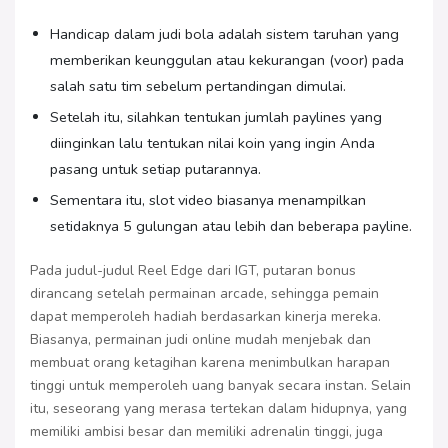
Handicap dalam judi bola adalah sistem taruhan yang
memberikan keunggulan atau kekurangan (voor) pada
salah satu tim sebelum pertandingan dimulai.
Setelah itu, silahkan tentukan jumlah paylines yang
diinginkan lalu tentukan nilai koin yang ingin Anda
pasang untuk setiap putarannya.
Sementara itu, slot video biasanya menampilkan
setidaknya 5 gulungan atau lebih dan beberapa payline.
Pada judul-judul Reel Edge dari IGT, putaran bonus
dirancang setelah permainan arcade, sehingga pemain
dapat memperoleh hadiah berdasarkan kinerja mereka.
Biasanya, permainan judi online mudah menjebak dan
membuat orang ketagihan karena menimbulkan harapan
tinggi untuk memperoleh uang banyak secara instan. Selain
itu, seseorang yang merasa tertekan dalam hidupnya, yang
memiliki ambisi besar dan memiliki adrenalin tinggi, juga