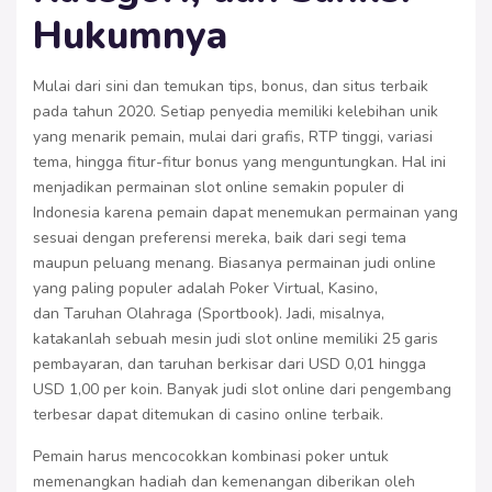
Hukumnya
Mulai dari sini dan temukan tips, bonus, dan situs terbaik
pada tahun 2020. Setiap penyedia memiliki kelebihan unik
yang menarik pemain, mulai dari grafis, RTP tinggi, variasi
tema, hingga fitur-fitur bonus yang menguntungkan. Hal ini
menjadikan permainan slot online semakin populer di
Indonesia karena pemain dapat menemukan permainan yang
sesuai dengan preferensi mereka, baik dari segi tema
maupun peluang menang. Biasanya permainan judi online
yang paling populer adalah Poker Virtual, Kasino,
dan Taruhan Olahraga (Sportbook). Jadi, misalnya,
katakanlah sebuah mesin judi slot online memiliki 25 garis
pembayaran, dan taruhan berkisar dari USD 0,01 hingga
USD 1,00 per koin. Banyak judi slot online dari pengembang
terbesar dapat ditemukan di casino online terbaik.
Pemain harus mencocokkan kombinasi poker untuk
memenangkan hadiah dan kemenangan diberikan oleh