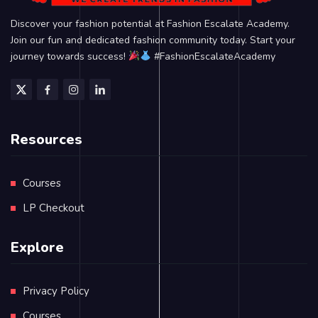
Discover your fashion potential at Fashion Escalate Academy.
Join our fun and dedicated fashion community today. Start your
journey towards success!
#FashionEscalateAcademy
Resources
Courses
LP Checkout
Explore
Privacy Policy
Courses